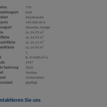
ektnr.
750
marktungsart
Kauf
ektart
Einzelhandel
fpreis
140.000,00 €
zungsart
Gewerbe
Anlage
2
che
ca. 24,93 m
2
zfläche
ca. 24,93 m
2
kaufsfläche
ca. 22,11 m
2
amtfläche
ca. 24,93 m
1
2
B
B, 45 kWh/m
a
jahr
1997
zte Sanierung
2026
art
Neubau
tand
modernisiert
szustand
gepflegt
ntaktieren Sie uns