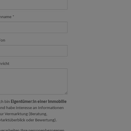
hname
fon
hricht
Ich bin
Eigentümer:in einer Immobilie
und habe Interesse an Informationen
zur Vermarktung (Beratung,
Marktüberblick oder Bewertung).
 verarbeiten Ihre personenbezogenen