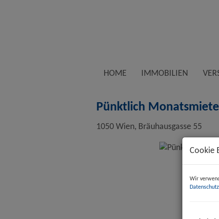
HOME
IMMOBILIEN
VER
Pünktlich Monatsmiete-
1050 Wien
, Bräuhausgasse 55
Cookie 
Wir verwend
Datenschutz