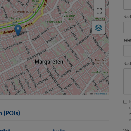
Nac
Tele
Nac
Tiles ©
basemap.at
n (POIs)
ndheit
Sonstige
Wir