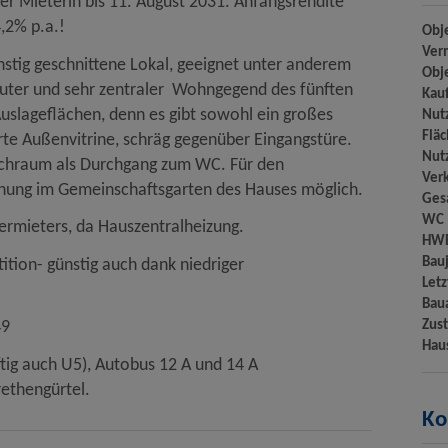
er Mieterin bis 11. August 2031. Anfangsrendite
,2% p.a.!
Obj
Ver
nstig geschnittene Lokal, geeignet unter anderem
Obj
n guter und sehr zentraler Wohngegend des fünften
Kau
Auslageflächen, denn es gibt sowohl ein großes
Nut
Flä
rte Außenvitrine, schräg gegenüber Eingangstüre.
Nut
aschraum als Durchgang zum WC. Für den
Ver
nnung im Gemeinschaftsgarten des Hauses möglich.
Ges
WC
ermieters, da Hauszentralheizung.
HW
Bau
tition- günstig auch dank niedriger
Let
Bau
Zus
449
Hau
ftig auch U5), Autobus 12 A und 14 A
ethengürtel.
Ko