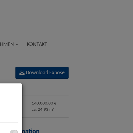
EHMEN
KONTAKT
Download Expose
kdaten
fpreis
140.000,00 €
2
che
ca. 24,93 m
eisinformation