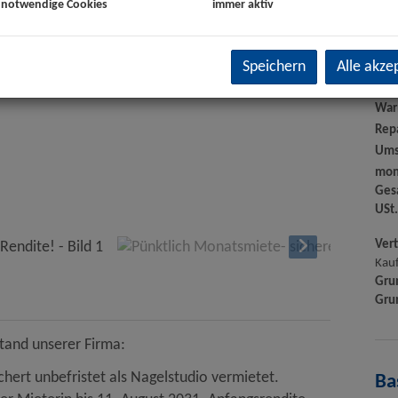
 notwendige Cookies
immer aktiv
Kauf
Speichern
Alle akze
Bet
Hei
War
Rep
Ums
mon
Ges
USt.
Ver
Kauf
Gru
Gru
stand unserer Firma:
chert unbefristet als Nagelstudio vermietet.
Ba