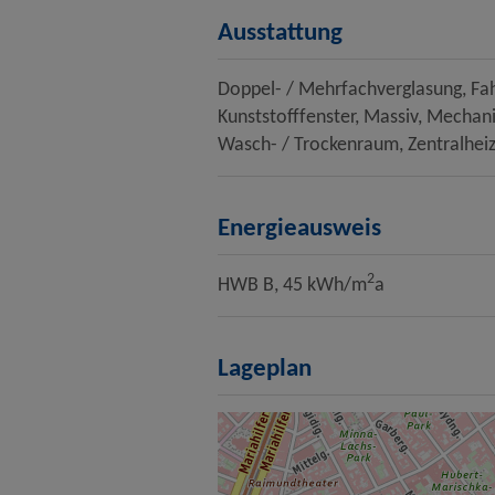
Ausstattung
Doppel- / Mehrfachverglasung
Fa
Kunststofffenster
Massiv
Mechani
Wasch- / Trockenraum
Zentralhei
Energieausweis
2
HWB
B, 45 kWh/m
a
Lageplan