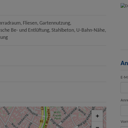
hrradraum
Fliesen
Gartennutzung
sche Be- und Entlüftung
Stahlbeton
U-Bahn-Nähe
zung
An
E-Ma
Anr
+
Vor
−