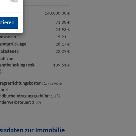
preis:
140.000,00 €
ptieren
riebskosten:
71,30 €
zkosten:
24,93 €
mwasser:
15,21 €
araturrücklage:
28,17 €
atzsteuer:
22,29 €
atliche
amtbelastung (exkl.
139,61 €
):
tragserrichtungskosten:
1,7% vom
preis
ndbucheintragungsgebühr:
1,1%
nderwerbsteuer:
3,5%
sisdaten zur Immobilie