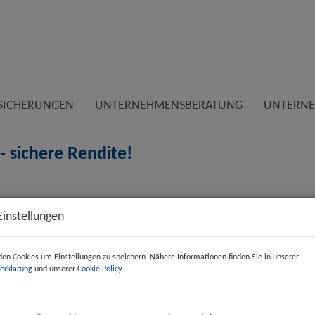
SICHERUNGEN
UNTERNEHMENSBERATUNG
UNTERN
 sichere Rendite!
Ec
Einstellungen
Kau
en Cookies um Einstellungen zu speichern. Nähere Informationen finden Sie in unserer
Flä
erklärung
und unserer
Cookie Policy
.
Pr