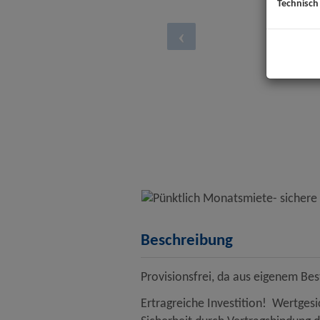
Technisch
Beschreibung
Provisionsfrei, da aus eigenem Be
Ertragreiche Investition! Wertgesi